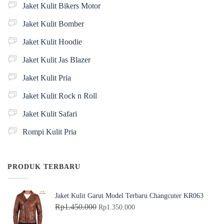
Jaket Kulit Bikers Motor
Jaket Kulit Bomber
Jaket Kulit Hoodie
Jaket Kulit Jas Blazer
Jaket Kulit Pria
Jaket Kulit Rock n Roll
Jaket Kulit Safari
Rompi Kulit Pria
PRODUK TERBARU
Jaket Kulit Garut Model Terbaru Changcuter KR063
H
H
Rp
1.450.000
Rp
1.350.000
a
a