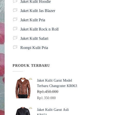
Jaket Kulit Hoodie
Jaket Kulit Jas Blazer
Jaket Kulit Pria
Jaket Kulit Rock n Roll
Jaket Kulit Safari
Rompi Kulit Pria
PRODUK TERBARU
Jaket Kulit Garut Model
Terbaru Changcuter KR063
Rp
1.450.000
H
H
Rp
1.350.000
a
a
r
r
Jaket Kulit Garut Asli