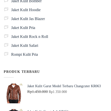
Jaket Kulit Bomber
Jaket Kulit Hoodie
Jaket Kulit Jas Blazer
Jaket Kulit Pria
Jaket Kulit Rock n Roll
Jaket Kulit Safari
Rompi Kulit Pria
PRODUK TERBARU
Jaket Kulit Garut Model Terbaru Changcuter KR063
H
H
Rp
1.450.000
Rp
1.350.000
a
a
r
r
g
g