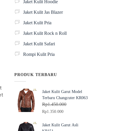
Jaket Kulit Hoodie
Jaket Kulit Jas Blazer
Jaket Kulit Pria
Jaket Kulit Rock n Roll
Jaket Kulit Safari
Rompi Kulit Pria
PRODUK TERBARU
t
Jaket Kulit Garut Model
et
Terbaru Changcuter KR063
Rp
1.450.000
H
H
Rp
1.350.000
a
a
r
r
Jaket Kulit Garut Asli