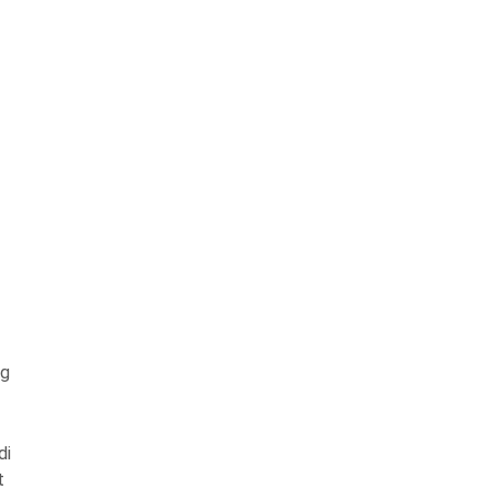
ng
di
t