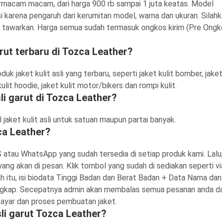
rmacam macam, dari harga 900 rb sampai 1 juta keatas. Model
 karena pengaruh dari kerumitan model, warna dan ukuran. Silah
ami tawarkan. Harga semua sudah termasuk ongkos kirim (Pre Ong
arut terbaru di Tozca Leather?
k jaket kulit asli yang terbaru, seperti jaket kulit bomber, jake
t kulit hoodie, jaket kulit motor/bikers dan rompi kulit.
sli garut di Tozca Leather?
 jaket kulit asli untuk satuan maupun partai banyak.
zca Leather?
 atau WhatsApp yang sudah tersedia di setiap produk kami. Lalu
yang akan di pesan. Klik tombol yang sudah di sediakan seperti vi
h itu, isi biodata Tinggi Badan dan Berat Badan + Data Nama dan
ngkap. Secepatnya admin akan membalas semua pesanan anda d
 bayar dan proses pembuatan jaket.
sli garut Tozca Leather?