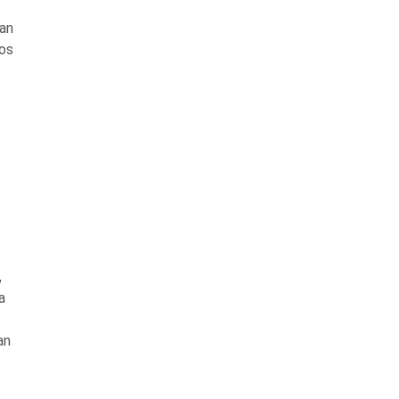
kan
kos
t
,
a
an