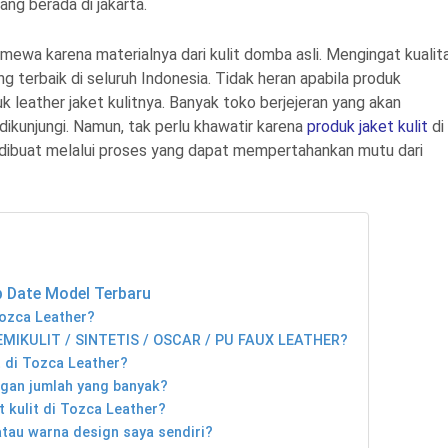
ang berada di jakarta.
timewa karena materialnya dari kulit domba asli. Mengingat kualit
g terbaik di seluruh Indonesia. Tidak heran apabila produk
uk leather jaket kulitnya. Banyak toko berjejeran yang akan
ikunjungi. Namun, tak perlu khawatir karena
produk jaket kulit
di
a dibuat melalui proses yang dapat mempertahankan mutu dari
Up Date Model Terbaru
ozca Leather?
 SEMIKULIT / SINTETIS / OSCAR / PU FAUX LEATHER?
 di Tozca Leather?
ngan jumlah yang banyak?
 kulit di Tozca Leather?
tau warna design saya sendiri?