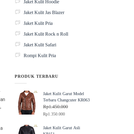
Jaket Kulit Hoodie
Jaket Kulit Jas Blazer
Jaket Kulit Pria
Jaket Kulit Rock n Roll
Jaket Kulit Safari
Rompi Kulit Pria
PRODUK TERBARU
r
Jaket Kulit Garut Model
dan
Terbaru Changcuter KR063
,
Rp
1.450.000
H
H
Rp
1.350.000
a
a
r
r
ta
Jaket Kulit Garut Asli