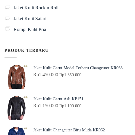
Jaket Kulit Rock n Roll
Jaket Kulit Safari
Rompi Kulit Pria
PRODUK TERBARU
Jaket Kulit Garut Model Terbaru Changcuter KR063
H
H
Rp
1.450.000
Rp
1.350.000
a
a
r
r
g
g
Jaket Kulit Garut Asli KP151
a
a
H
H
Rp
1.150.000
Rp
1.100.000
a
s
a
a
s
a
r
r
l
a
g
g
Jaket Kulit Changcuter Biru Muda KR062
i
t
a
a