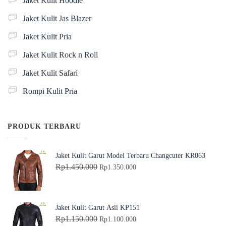
Jaket Kulit Hoodie
Jaket Kulit Jas Blazer
Jaket Kulit Pria
Jaket Kulit Rock n Roll
Jaket Kulit Safari
Rompi Kulit Pria
PRODUK TERBARU
Jaket Kulit Garut Model Terbaru Changcuter KR063
H
H
Rp
1.450.000
Rp
1.350.000
a
a
r
r
g
g
Jaket Kulit Garut Asli KP151
a
a
H
H
Rp
1.150.000
Rp
1.100.000