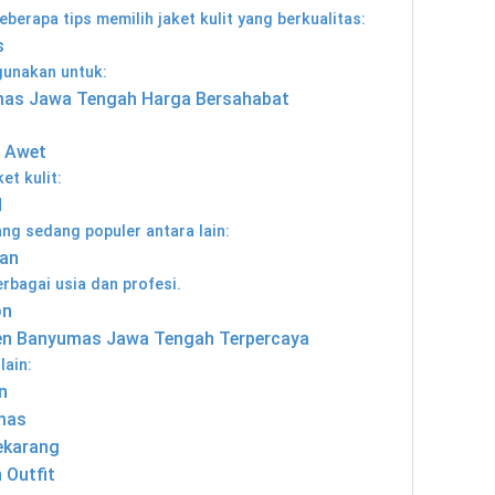
eberapa tips memilih jaket kulit yang berkualitas:
s
igunakan untuk:
umas Jawa Tengah Harga Bersahabat
p Awet
et kulit:
d
ang sedang populer antara lain:
an
rbagai usia dan profesi.
on
ten Banyumas Jawa Tengah Terpercaya
lain:
n
umas
Sekarang
 Outfit