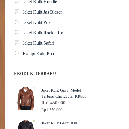
Jaket Kulit Hoodie
Jaket Kulit Jas Blazer
Jaket Kulit Pria
Jaket Kulit Rock n Roll
Jaket Kulit Safari
Rompi Kulit Pria
PRODUK TERBARU
Jaket Kulit Garut Model
Terbaru Changcuter KR063
Rp
1.450.000
H
H
Rp
1.350.000
a
a
r
r
Jaket Kulit Garut Asli