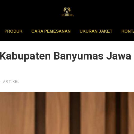
PRODUK
CARA PEMESANAN
UKURAN JAKET
KONT
Di Kabupaten Banyumas Jawa
ARTIKEL