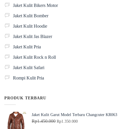
Jaket Kulit Bikers Motor
Jaket Kulit Bomber
Jaket Kulit Hoodie
Jaket Kulit Jas Blazer
Jaket Kulit Pria
Jaket Kulit Rock n Roll
Jaket Kulit Safari
Rompi Kulit Pria
PRODUK TERBARU
Jaket Kulit Garut Model Terbaru Changcuter KR063
H
H
Rp
1.450.000
Rp
1.350.000
a
a