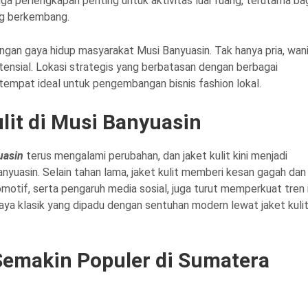
uga perlengkapan penting untuk aktivitas luar ruang, terutama ba
ng berkembang.
gan gaya hidup masyarakat Musi Banyuasin. Tak hanya pria, wan
otensial. Lokasi strategis yang berbatasan dengan berbagai
empat ideal untuk pengembangan bisnis fashion lokal.
lit di Musi Banyuasin
uasin
terus mengalami perubahan, dan jaket kulit kini menjadi
nyuasin. Selain tahan lama, jaket kulit memberi kesan gagah dan
motif, serta pengaruh media sosial, juga turut memperkuat tren i
ya klasik yang dipadu dengan sentuhan modern lewat jaket kuli
Semakin Populer di Sumatera