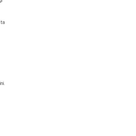
gi
ita
ni.
t