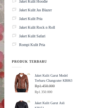
Jaket Kulit Hoodie
Jaket Kulit Jas Blazer
Jaket Kulit Pria
Jaket Kulit Rock n Roll
Jaket Kulit Safari
Rompi Kulit Pria
PRODUK TERBARU
Jaket Kulit Garut Model
Terbaru Changcuter KR063
Rp
1.450.000
H
H
Rp
1.350.000
a
a
r
r
Jaket Kulit Garut Asli