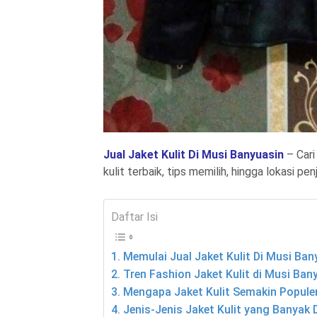
Jual Jaket Kulit Di Musi Banyuasin
– Cari
kulit terbaik, tips memilih, hingga lokasi pen
Daftar Isi
Memulai Jual Jaket Kulit Di Musi Ban
Tren Fashion Jaket Kulit di Musi Ban
Mengapa Jaket Kulit Semakin Populer
Jenis-Jenis Jaket Kulit yang Banyak D