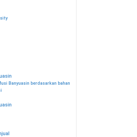
r
sity
uasin
 Musi Banyuasin berdasarkan bahan
i
uasin
njual