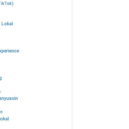
TikTok)
 Lokal
xperience
g
h
anyuasin
an
okal