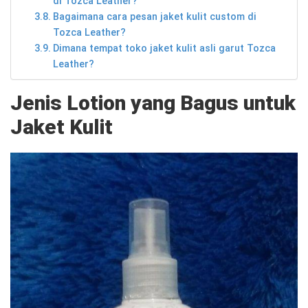
di Tozca Leather?
Bagaimana cara pesan jaket kulit custom di
Tozca Leather?
Dimana tempat toko jaket kulit asli garut Tozca
Leather?
Jenis
L
otion yang
B
agus untuk
J
aket
K
ulit