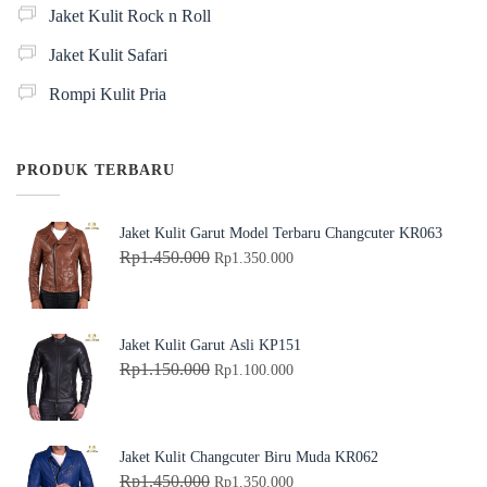
Jaket Kulit Rock n Roll
Jaket Kulit Safari
Rompi Kulit Pria
PRODUK TERBARU
Jaket Kulit Garut Model Terbaru Changcuter KR063
H
H
Rp
1.450.000
Rp
1.350.000
a
a
r
r
g
g
Jaket Kulit Garut Asli KP151
a
a
H
H
Rp
1.150.000
Rp
1.100.000
a
s
a
a
s
a
r
r
l
a
g
g
Jaket Kulit Changcuter Biru Muda KR062
i
t
a
a
H
H
Rp
1.450.000
Rp
1.350.000