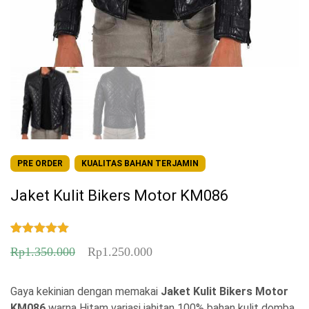
PRE ORDER
KUALITAS BAHAN TERJAMIN
Jaket Kulit Bikers Motor KM086
Peringkat
1
H
H
Rp
1.350.000
Rp
1.250.000
5.00
dari 5
berdasarka
a
a
n
penilaian
pelanggan
Gaya kekinian dengan memakai
r
r
Jaket Kulit Bikers Motor
KM086
warna Hitam variasi jahitan 100% bahan kulit domba