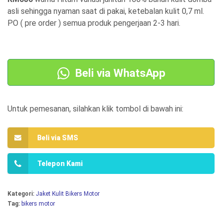
g
g
asli sehingga nyaman saat di pakai, ketebalan kulit 0,7 ml.
a
a
PO ( pre order ) semua produk pengerjaan 2-3 hari.
a
s
s
a
l
a
Beli via WhatsApp
i
t
n
i
Untuk pemesanan, silahkan klik tombol di bawah ini:
y
n
a
i
Beli via SMS
a
a
d
d
Telepon Kami
a
a
l
l
Kategori:
Jaket Kulit Bikers Motor
Tag:
bikers motor
a
a