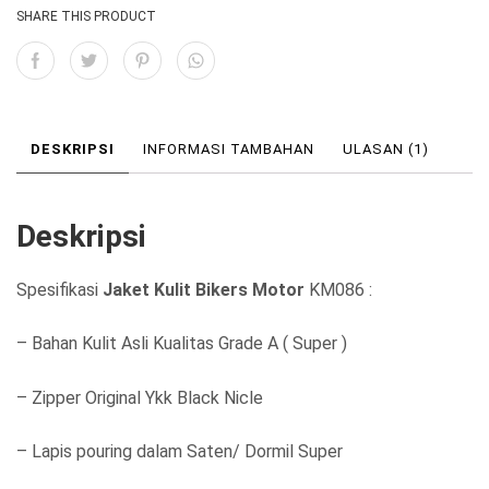
h
h
SHARE THIS PRODUCT
:
:
R
R
p
p
1
1
DESKRIPSI
INFORMASI TAMBAHAN
ULASAN (1)
.
.
3
2
Deskripsi
5
5
0
0
Spesifikasi
Jaket Kulit Bikers Motor
KM086 :
.
.
– Bahan Kulit Asli Kualitas Grade A ( Super )
0
0
0
0
– Zipper Original Ykk Black Nicle
0
0
– Lapis pouring dalam Saten/ Dormil Super
.
.