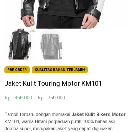
PRE ORDER
KUALITAS BAHAN TERJAMIN
Jaket Kulit Touring Motor KM101
H
H
Rp
1.450.000
Rp
1.350.000
a
a
Tampil terbaru dengan memakai
r
r
Jaket Kulit Bikers Motor
KM101, warna Hitam perpaduan putih 100% bahan asli
g
g
domba super, merupakan jaket yang dapat digunakan