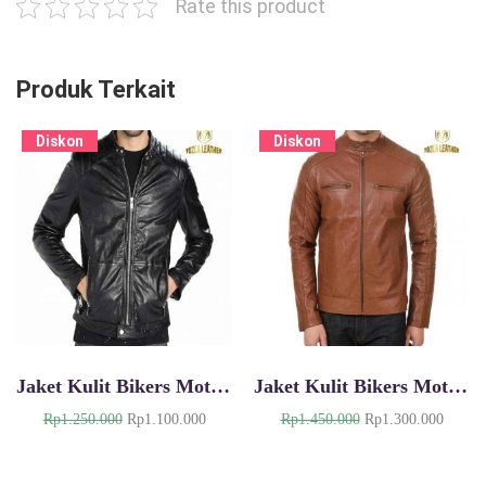
Rate this product
Produk Terkait
Diskon
Diskon
Jaket Kulit Bikers Motor KM048
Jaket Kulit Bikers Motor KM033
H
H
H
H
Rp
1.250.000
Rp
1.100.000
Rp
1.450.000
Rp
1.300.000
a
a
a
a
r
r
r
r
g
g
g
g