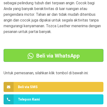
a
a
sebagai pelindung tubuh dari terpaan angin. Cocok bagi
Anda yang banyak beraktivitas di luar ruangan atau
a
s
pengendara motor. Tahan air dan tidak mudah ditembus
s
a
angin dan cocok juga dipakai untuk segala aktivitas tanpa
l
a
mengurangi kenyamanan. Tozca Leather menerima dengan
pesanan untuk partai banyak.
i
t
n
i
y
n
a
i
Beli via WhatsApp
a
a
d
d
Untuk pemesanan, silahkan klik tombol di bawah ini:
a
a
l
l
Beli via SMS
a
a
Telepon Kami
h
h