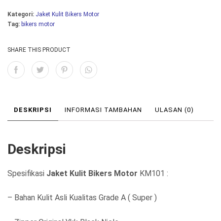
:
:
Kategori:
Jaket Kulit Bikers Motor
R
R
Tag:
bikers motor
p
p
1
1
SHARE THIS PRODUCT
.
.
4
3
5
5
DESKRIPSI
INFORMASI TAMBAHAN
ULASAN (0)
0
0
.
.
0
0
Deskripsi
0
0
Spesifikasi
Jaket Kulit Bikers Motor
KM101 :
0
0
.
.
– Bahan Kulit Asli Kualitas Grade A ( Super )