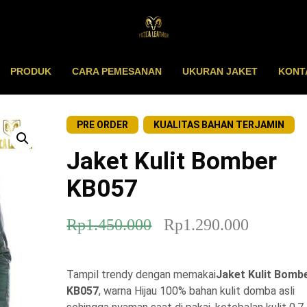
PRODUK
CARA PEMESANAN
UKURAN JAKET
KONT
PRE ORDER
KUALITAS BAHAN TERJAMIN
Jaket Kulit Bomber
KB057
H
H
Rp
1.450.000
Rp
1.290.000
a
a
r
r
Tampil trendy dengan memakai
Jaket Kulit Bomb
g
g
KB057
, warna Hijau 100% bahan kulit domba asli