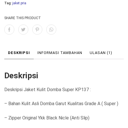
h
h
Tag:
jaket pria
:
:
SHARE THIS PRODUCT
R
R
p
p
1
9
.
5
DESKRIPSI
INFORMASI TAMBAHAN
ULASAN (1)
1
0
0
.
Deskripsi
0
0
.
0
Deskripsi Jaket Kulit Domba Super KP137 :
0
0
0
.
– Bahan Kulit Asli Domba Garut Kualitas Grade A ( Super )
0
– Zipper Original Ykk Black Nicle (Anti Slip)
.