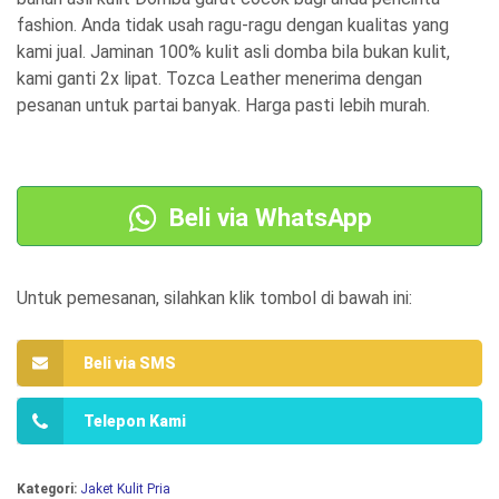
g
g
fashion. Anda tidak usah ragu-ragu dengan kualitas yang
a
a
kami jual. Jaminan 100% kulit asli domba bila bukan kulit,
kami ganti 2x lipat. Tozca Leather menerima dengan
a
s
pesanan untuk partai banyak. Harga pasti lebih murah.
s
a
l
a
i
t
Beli via WhatsApp
n
i
y
n
a
i
Untuk pemesanan, silahkan klik tombol di bawah ini:
a
a
d
d
Beli via SMS
a
a
Telepon Kami
l
l
a
a
Kategori:
Jaket Kulit Pria