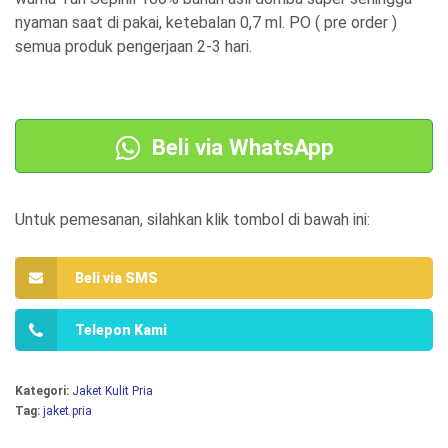
g
g
nyaman saat di pakai, ketebalan 0,7 ml. PO ( pre order )
a
a
semua produk pengerjaan 2-3 hari.
a
s
s
a
l
a
Beli via WhatsApp
i
t
n
i
Untuk pemesanan, silahkan klik tombol di bawah ini:
y
n
a
i
Beli via SMS
a
a
d
d
Telepon Kami
a
a
l
l
Kategori:
Jaket Kulit Pria
Tag:
jaket pria
a
a