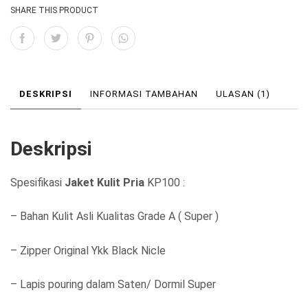
h
h
SHARE THIS PRODUCT
:
:
R
R
p
p
1
1
DESKRIPSI
INFORMASI TAMBAHAN
ULASAN (1)
.
.
3
2
Deskripsi
5
5
0
0
Spesifikasi
Jaket Kulit Pria
KP100 :
.
.
– Bahan Kulit Asli Kualitas Grade A ( Super )
0
0
0
0
– Zipper Original Ykk Black Nicle
0
0
– Lapis pouring dalam Saten/ Dormil Super
.
.