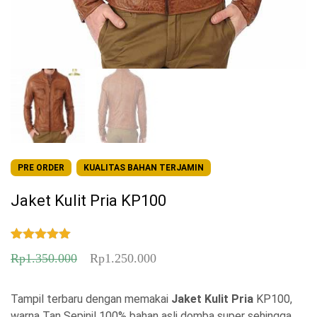
PRE ORDER
KUALITAS BAHAN TERJAMIN
Jaket Kulit Pria KP100
Peringkat
1
H
H
Rp
1.350.000
Rp
1.250.000
5.00
dari 5
berdasarka
a
a
n
penilaian
pelanggan
Tampil terbaru dengan memakai
r
r
Jaket Kulit Pria
KP100,
warna Tan Sepinil 100% bahan asli domba super sehingga