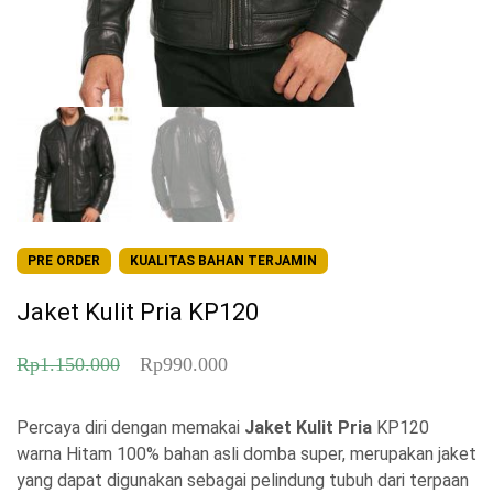
PRE ORDER
KUALITAS BAHAN TERJAMIN
Jaket Kulit Pria KP120
H
H
Rp
1.150.000
Rp
990.000
a
a
Percaya diri dengan memakai
r
r
Jaket Kulit Pria
KP120
warna Hitam 100% bahan asli domba super, merupakan jaket
g
g
yang dapat digunakan sebagai pelindung tubuh dari terpaan