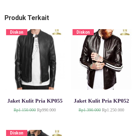
Produk Terkait
Diskon
Diskon
Jaket Kulit Pria KP055
Jaket Kulit Pria KP052
H
H
H
H
Rp
1.150.000
Rp
990.000
Rp
1.390.000
Rp
1.250.000
a
a
a
a
r
r
r
r
g
g
g
g
Diskon
a
a
a
a