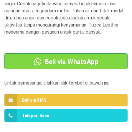
a
a
angin. Cocok bagi Anda yang banyak beraktivitas di luar
ruangan atau pengendara motor. Tahan air dan tidak mudah
a
s
ditembus angin dan cocok juga dipakai untuk segala
s
a
aktivitas tanpa mengurangi kenyamanan. Tozca Leather
l
a
menerima dengan pesanan untuk partai banyak.
i
t
n
i
y
n
Beli via WhatsApp
a
i
a
a
Untuk pemesanan, silahkan klik tombol di bawah ini:
d
d
a
a
Beli via SMS
l
l
a
a
Telepon Kami
h
h