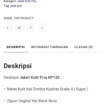
:
:
Kategori:
Jaket Kulit Pria
Tag:
jaket pria
R
R
p
p
SHARE THIS PRODUCT
1
9
.
9
1
0
5
.
DESKRIPSI
INFORMASI TAMBAHAN
ULASAN (0)
0
0
.
0
Deskripsi
0
0
0
.
Deskripsi
Jaket Kulit Pria KP120
:
0
– Bahan Kulit Asli Domba Kualitas Grade A ( Super )
.
– Zipper Original Ykk Black Nicle