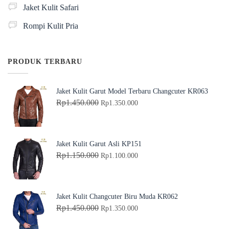
Jaket Kulit Safari
Rompi Kulit Pria
PRODUK TERBARU
Jaket Kulit Garut Model Terbaru Changcuter KR063
H
H
Rp
1.450.000
Rp
1.350.000
a
a
r
r
g
g
Jaket Kulit Garut Asli KP151
a
a
H
H
Rp
1.150.000
Rp
1.100.000
a
s
a
a
s
a
r
r
l
a
g
g
Jaket Kulit Changcuter Biru Muda KR062
i
t
a
a
H
H
Rp
1.450.000
Rp
1.350.000
n
i
a
s
a
a
y
n
s
a