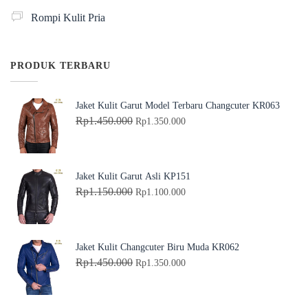
Rompi Kulit Pria
PRODUK TERBARU
Jaket Kulit Garut Model Terbaru Changcuter KR063
H
H
Rp
1.450.000
Rp
1.350.000
a
a
r
r
g
g
Jaket Kulit Garut Asli KP151
a
a
H
H
Rp
1.150.000
Rp
1.100.000
a
s
a
a
s
a
r
r
l
a
g
g
Jaket Kulit Changcuter Biru Muda KR062
i
t
a
a
H
H
Rp
1.450.000
Rp
1.350.000
n
i
a
s
a
a
y
n
s
a
r
r
a
i
l
a