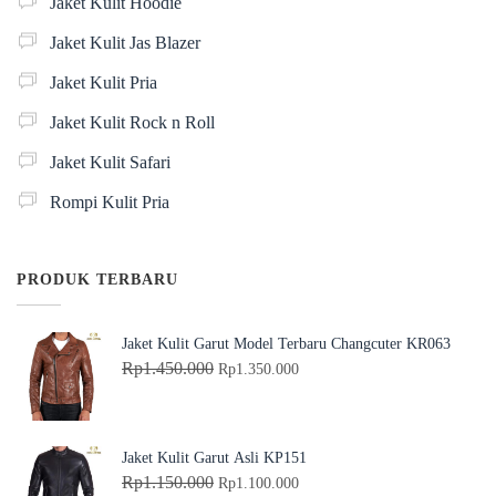
Jaket Kulit Hoodie
Jaket Kulit Jas Blazer
Jaket Kulit Pria
Jaket Kulit Rock n Roll
Jaket Kulit Safari
Rompi Kulit Pria
PRODUK TERBARU
Jaket Kulit Garut Model Terbaru Changcuter KR063
H
H
Rp
1.450.000
Rp
1.350.000
a
a
r
r
g
g
Jaket Kulit Garut Asli KP151
a
a
H
H
Rp
1.150.000
Rp
1.100.000